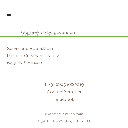
ARCHIEF
Geen berichten gevonden
Servimano Boom&Tuin
Pastoor Greymansstraat 2
6451BN Schinveld
T: +31 (0)45 8882019
Contactformulier
Facebook
© Copyright 2026 Servimano
043WEB
SEO
&
Webdesign Maastricht