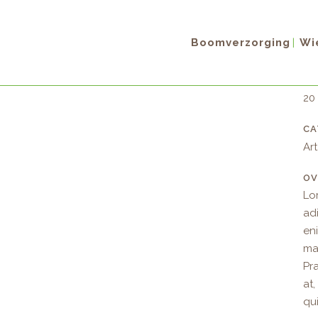
CU
Boomverzorging
Wie
Lo
D
20
CA
Art
OV
Lo
adi
en
ma
Pr
at,
qui