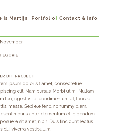
STOM FIELD
 is Martijn
Portfolio
Contact & Info
rem ipsum dolor sit amet
ATUM
 November
TEGORIE
ER DIT PROJECT
rem ipsum dolor sit amet, consectetuer
piscing elit. Nam cursus. Morbi ut mi. Nullam
im leo, egestas id, condimentum at, laoreet
ttis, massa. Sed eleifend nonummy diam.
aesent mauris ante, elementum et, bibendum
 posuere sit amet, nibh. Duis tincidunt lectus
s dui viverra vestibulum.