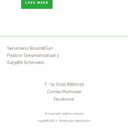
LEES MEER
Servimano Boom&Tuin
Pastoor Greymansstraat 2
6451BN Schinveld
T: +31 (0)45 8882019
Contactformulier
Facebook
© Copyright 2026 Servimano
043WEB
SEO
&
Webdesign Maastricht