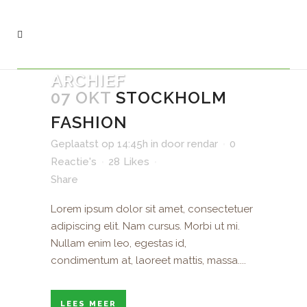
ARCHIEF
07 OKT
STOCKHOLM
FASHION
Geplaatst op 14:45h
in
door
rendar
0
Reactie's
28
Likes
Share
Lorem ipsum dolor sit amet, consectetuer
adipiscing elit. Nam cursus. Morbi ut mi.
Nullam enim leo, egestas id,
condimentum at, laoreet mattis, massa....
LEES MEER