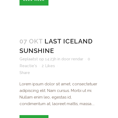
07 OKT
LAST ICELAND
SUNSHINE
Geplaatst op 14:23h
in
door
rendar
0
Reactie's
2
Likes
Share
Lorem ipsum dolor sit amet, consectetuer
adipiscing elit. Nam cursus. Morbi ut mi.
Nullam enim leo, egestas id,
condimentum at, laoreet mattis, massa....